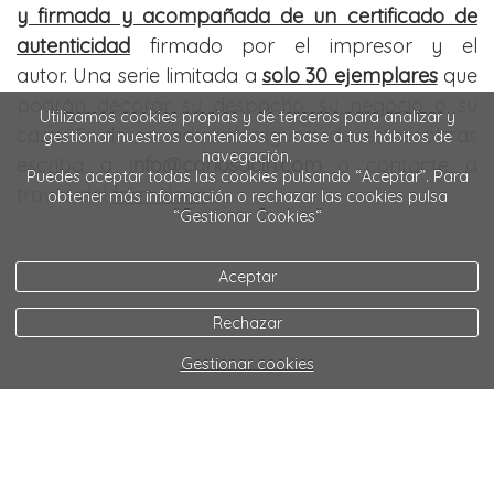
y firmada y acompañada de un certificado de
autenticidad
firmado por el impresor y el
autor. Una serie limitada a
solo 30 ejemplares
que
podrán decorar su despacho, su negocio o su
Utilizamos cookies propias y de terceros para analizar y
casa. Si desea adquirir alguna de estas obras
gestionar nuestros contenidos en base a tus hábitos de
navegación.
escriba a
info@carlosacin.com
o
contacte a
Puedes aceptar todas las cookies pulsando “Aceptar”. Para
traves del
formulario
.
obtener más información o rechazar las cookies pulsa
“Gestionar Cookies“
Aceptar
Rechazar
Gestionar cookies